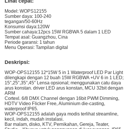
Lihat cepat:
Model:
WOPS12155
Sumber daya: 100-240
tegangan/50-60Hz
Konsumsi daya:120W
Sumber cahaya:12pcs 15W RGBWA 5 dalam 1 LED
Tempat asal: Guangzhou, Cina
Periode garansi: 1 tahun
Menu Operasi: Tampilan digital
Deskripsi:
WOP-OPS12155 12*15W 5 in 1 Waterproof LED Par Light
dilengkapi dengan 12 buah 15W RGBWA +UV 6 in 1 LED;
15°,25°,35°,45° Lensa opsional; menggunakan catu daya
arus konstan. driver LED arus konstan, MCU 32bit dengan
ARM
Cortexl. 6/8 DMX Channel dengan 16bit PWM Dimming,
HDTV Video Flicker Free, Aluminium die-casting,
waterproof IP65.
WOP-OPS12155 adalah gaya modis terlihat streamline,
kecil, indah, mudah instalasi.
Bar malam, disko, KTV, Pernikahan, Gereja, Teater,