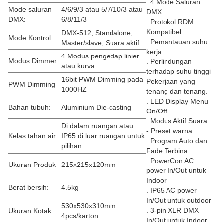
. 4 Mode Saluran
Mode saluran
4/6/9/3 atau 5/7/10/3 atau
DMX
DMX:
6/8/11/3
. Protokol RDM
Kompatibel
DMX-512, Standalone,
Mode Kontrol:
. Pemantauan suhu
Master/slave, Suara aktif
kerja
4 Modus pengedap linier
Modus Dimmer:
. Perlindungan
atau kurva
terhadap suhu tinggi
16bit PWM Dimming pada
Pekerjaan yang
PWM Dimming:
1000HZ
tenang dan tenang.
. LED Display Menu
Bahan tubuh:
Aluminium Die-casting
On/Off
. Modus Aktif Suara
Di dalam ruangan atau
- Preset warna.
Kelas tahan air:
IP65 di luar ruangan untuk
. Program Auto dan
pilihan
Fade Terbina
. PowerCon AC
Ukuran Produk
215x215x120mm
power In/Out untuk
Indoor
Berat bersih:
4.5kg
. IP65 AC power
In/Out untuk outdoor
530x530x310mm
. 3-pin XLR DMX
Ukuran Kotak:
4pcs/karton
In/Out untuk Indoor