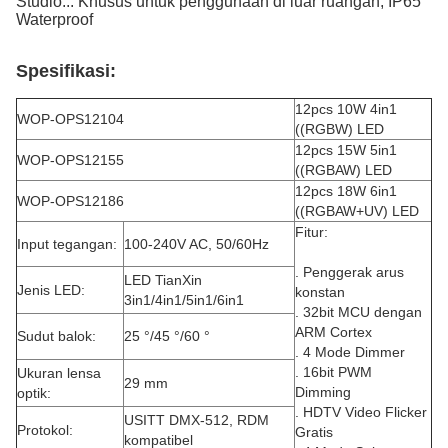
Studio... Khusus untuk penggunaan di luar ruangan, IP65
Waterproof
Spesifikasi:
12pcs 10W 4in1
WOP-OPS12104
((RGBW) LED
12pcs 15W 5in1
WOP-OPS12155
((RGBAW) LED
12pcs 18W 6in1
WOP-OPS12186
((RGBAW+UV) LED
Fitur:
Input tegangan:
100-240V AC, 50/60Hz
. Penggerak arus
LED TianXin
Jenis LED:
konstan
3in1/4in1/5in1/6in1
. 32bit MCU dengan
ARM Cortex
Sudut balok:
25 °/45 °/60 °
. 4 Mode Dimmer
. 16bit PWM
Ukuran lensa
29 mm
Dimming
optik:
. HDTV Video Flicker
USITT DMX-512, RDM
Protokol:
Gratis
kompatibel