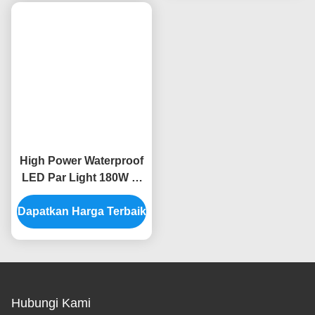
Lampu Par Blinder
400W COB LED Bi-
Modular LED 350W IP65
Color COB Fresnel Par
Luar Ruangan CRI95
Light CRI95 dengan
Dapatkan Harga Terbaik
10215LM
Dapatkan Harga Terbaik
DMX512/RDM 400W
Efek Strobe