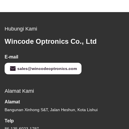
Hubungi Kami
Wincode Optronics Co., Ltd
E-mail
sales@wincodeoptronics.com
Alamat Kami
Alamat
Bangunan Xinhong S&T, Jalan Heshun, Kota Lishui
Telp
86-135-6023-1797