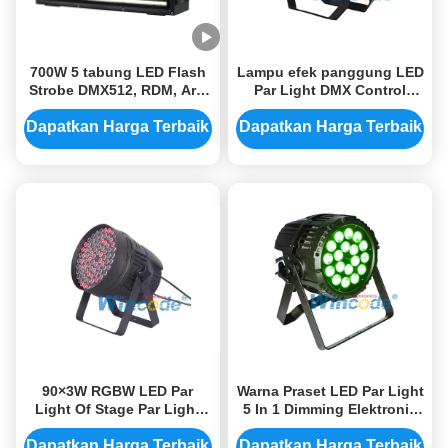
700W 5 tabung LED Flash
Lampu efek panggung LED
Strobe DMX512, RDM, Art-
Par Light DMX Control
Net, SACN Efek panggung
Untuk HDTV Video Flicker
cahaya
Gratis
Dapatkan Harga Terbaik
Dapatkan Harga Terbaik
90×3W RGBW LED Par
Warna Praset LED Par Light
Light Of Stage Par Light
5 In 1 Dimming Elektronik
Untuk Stage Performance
untuk stage up Lighting
System, Pertunjukan Teater
Dapatkan Harga Terbaik
Dapatkan Harga Terbaik