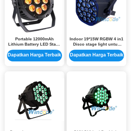
Portable 12000mAh
Indoor 19*15W RGBW 4 in1
Lithium Battery LED Stage
Disco stage light untuk
Up Light Touch Screen
acara Show Zoom Bee Eye
16bit Dimming WiFi / DMX /
Par
Dapatkan Harga Terbaik
Dapatkan Harga Terbaik
RDM