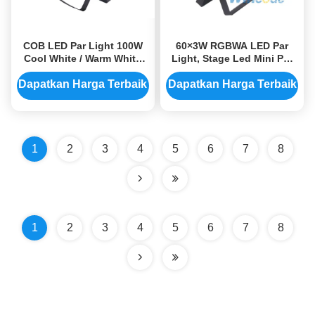
COB LED Par Light 100W
60×3W RGBWA LED Par
Cool White / Warm White
Light, Stage Led Mini Par
Dengan DMX Control Liner
Light Hanya digunakan di
Dimming
dalam ruangan
Dapatkan Harga Terbaik
Dapatkan Harga Terbaik
1
2
3
4
5
6
7
8
1
2
3
4
5
6
7
8