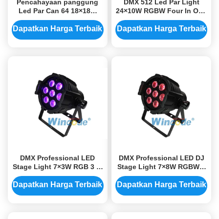
Pencahayaan panggung
DMX 512 Led Par Light
Led Par Can 64 18×18W
24×10W RGBW Four In One
RGBWA + UV 6 In 1 Dengan
Indoor Untuk Dekorasi
HDTV Video Flicker Gratis
Panggung
Dapatkan Harga Terbaik
Dapatkan Harga Terbaik
DMX Professional LED
DMX Professional LED DJ
Stage Light 7×3W RGB 3 in
Stage Light 7×8W RGBW 4
1 LED Par Light
in 1 LED Par Light
Dapatkan Harga Terbaik
Dapatkan Harga Terbaik