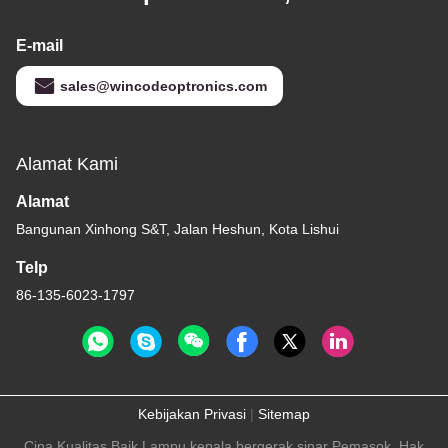
E-mail
sales@wincodeoptronics.com
Alamat Kami
Alamat
Bangunan Xinhong S&T, Jalan Heshun, Kota Lishui
Telp
86-135-6023-1797
Kebijakan Privasi
|
Sitemap
Cina Kualitas Baik Lampu kepala bergerak sinar Pemasok. Hak