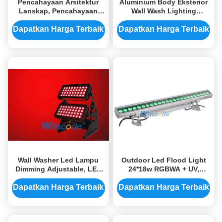
Pencahayaan Arsitektur
Aluminium Body Eksterior
Lanskap, Pencahayaan
Wall Wash Lighting
Arsitektur Luar untuk
Waterproof DMX Lantai
Jembatan Street
Untuk Dinding Bangunan
Dapatkan Harga Terbaik
Dapatkan Harga Terbaik
Perkotaan
Wall Washer Led Lampu
Outdoor Led Flood Light
Dimming Adjustable, LED
24*18w RGBWA + UV,
Outdoor Lampu Dinding
Warna Berubah Lampu Led
Untuk Jalan
Waterproof
Dapatkan Harga Terbaik
Dapatkan Harga Terbaik