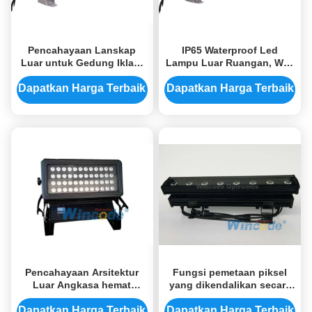
Pencahayaan Lanskap
IP65 Waterproof Led
Luar untuk Gedung Iklan,
Lampu Luar Ruangan, Wall
Led Wall Washer IP65
Wash Lampu Lanskap
24*10w RGBW
24*15w Suara Aktif
Dapatkan Harga Terbaik
Dapatkan Harga Terbaik
Pencahayaan Arsitektur
Fungsi pemetaan piksel
Luar Angkasa hemat
yang dikendalikan secara
energi, Pencahayaan
individual LED Wall Washer
Lanskap Komersial untuk
Lampu
Dapatkan Harga Terbaik
Dapatkan Harga Terbaik