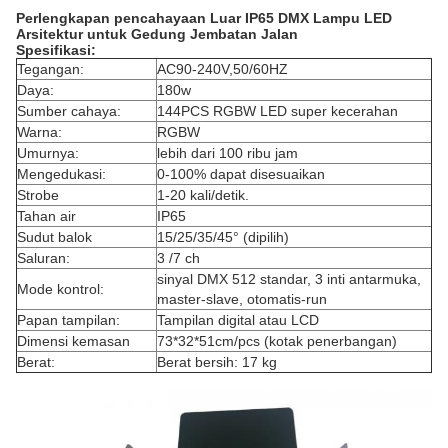
Perlengkapan pencahayaan Luar IP65 DMX Lampu LED
Arsitektur untuk Gedung Jembatan Jalan
Spesifikasi:
Tegangan:
AC90-240V,50/60HZ
Daya:
180w
Sumber cahaya:
144PCS RGBW LED super kecerahan
Warna:
RGBW
Umurnya:
lebih dari 100 ribu jam
Mengedukasi:
0-100% dapat disesuaikan
Strobe
1-20 kali/detik.
Tahan air
IP65
Sudut balok
15/25/35/45° (dipilih)
Saluran:
3 /7 ch
sinyal DMX 512 standar, 3 inti antarmuka,
Mode kontrol:
master-slave, otomatis-run
Papan tampilan:
Tampilan digital atau LCD
Dimensi kemasan
73*32*51cm/pcs (kotak penerbangan)
Berat:
Berat bersih: 17 kg