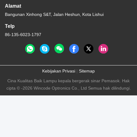
Alamat
Bangunan Xinhong S&T, Jalan Heshun, Kota Lishui
Telp
86-135-6023-1797
Kebijakan Privasi
|
Sitemap
Cina Kualitas Baik Lampu kepala bergerak sinar Pemasok. Hak
cipta © -2026 Wincode Optronics Co., Ltd Semua hak dilindungi.