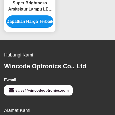
Super Brightness
Arsitektur Lampu LED
RGB Warna Kota Untuk
Dapatkan Harga Terbaik
Proyek Pencahayaan
Bangunan
Hubungi Kami
Wincode Optronics Co., Ltd
E-mail
sales@wincodeoptronics.com
Alamat Kami