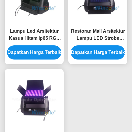
Lampu Led Arsitektur
Restoran Mall Arsitektur
Kasus Hitam Ip65 RGB
Lampu LED Strobe
3 In 1 Dengan 3 Inti
Kedua Waterproof
Dapatkan Harga Terbaik
Antarmuka AC90 - 240V
Dapatkan Harga Terbaik
Dengan Layar LCD