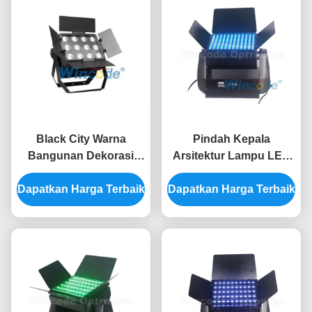
Black City Warna
Pindah Kepala
Bangunan Dekorasi
Arsitektur Lampu LED
Arsitektur Lampu LED
Berwarna Konsumsi
Dapatkan Harga Terbaik
untuk Jalan Taman
Dapatkan Harga Terbaik
Rendah Untuk
Sungai Pohon
Bangunan Luar
Pemandangan Malam