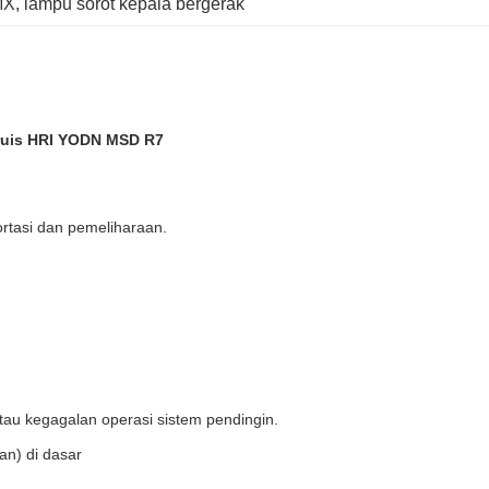
MX
, 
lampu sorot kepala bergerak
ruis HRI YODN MSD R7
rtasi dan pemeliharaan.
tau kegagalan operasi sistem pendingin.
an) di dasar