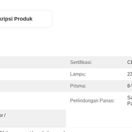
ripsi Produk
Sertifikasi:
C
Lampu:
2
Prisma:
8
Sa
Perlindungan Panas:
P
 / 