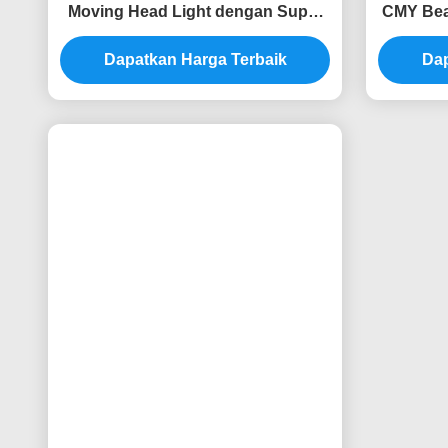
Tag:
Lampu Depan Bergerak DMX
Lam