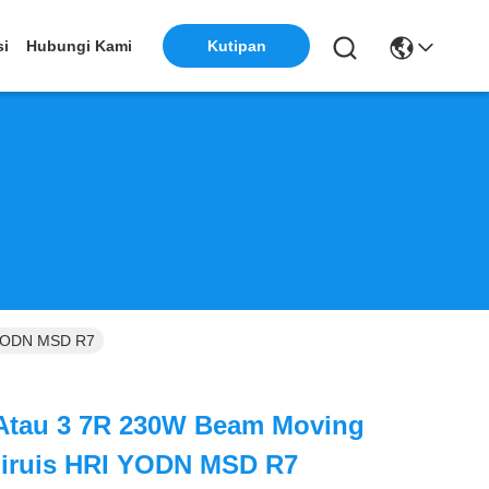
si
Hubungi Kami
Kutipan
 YODN MSD R7
 Atau 3 7R 230W Beam Moving
iruis HRI YODN MSD R7