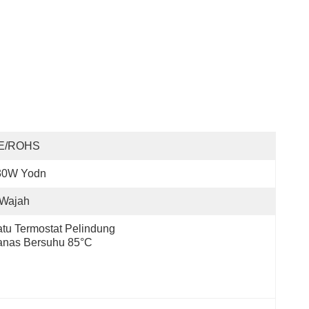
E/ROHS
30W Yodn
-Wajah
tu Termostat Pelindung 
anas Bersuhu 85°C