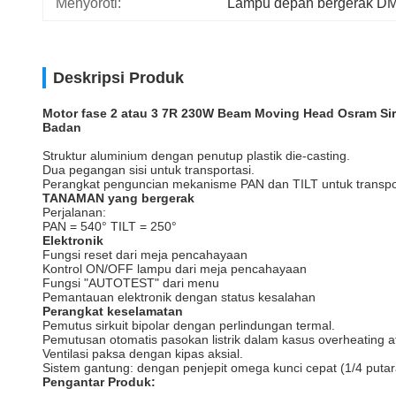
Menyoroti:
Lampu depan bergerak D
Deskripsi Produk
Motor fase 2 atau 3 7R 230W Beam Moving Head Osram Si
Badan
Struktur aluminium dengan penutup plastik die-casting.
Dua pegangan sisi untuk transportasi.
Perangkat penguncian mekanisme PAN dan TILT untuk transpo
TANAMAN yang bergerak
Perjalanan:
PAN = 540° TILT = 250°
Elektronik
Fungsi reset dari meja pencahayaan
Kontrol ON/OFF lampu dari meja pencahayaan
Fungsi "AUTOTEST" dari menu
Pemantauan elektronik dengan status kesalahan
Perangkat keselamatan
Pemutus sirkuit bipolar dengan perlindungan termal.
Pemutusan otomatis pasokan listrik dalam kasus overheating a
Ventilasi paksa dengan kipas aksial.
Sistem gantung: dengan penjepit omega kunci cepat (1/4 putar
Pengantar Produk: